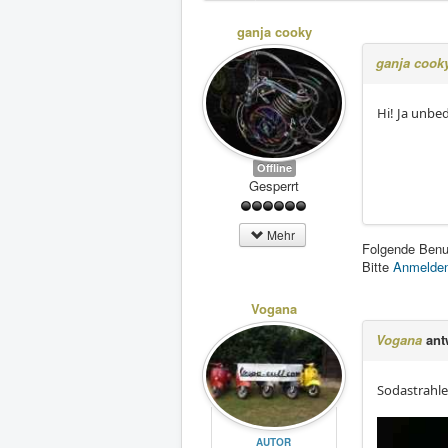
ganja cooky
ganja cook
Hi! Ja unbe
Offline
Gesperrt
Mehr
Folgende Benu
Bitte
Anmelde
Vogana
Vogana
ant
Sodastrahle
AUTOR