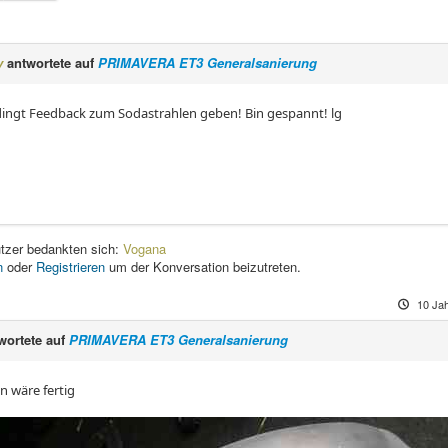
y
antwortete auf
PRIMAVERA ET3 Generalsanierung
dingt Feedback zum Sodastrahlen geben! Bin gespannt! lg
tzer bedankten sich:
Vogana
n
oder
Registrieren
um der Konversation beizutreten.
10 Ja
wortete auf
PRIMAVERA ET3 Generalsanierung
n wäre fertig