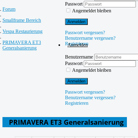
Passwort
Forum
Angemeldet bleiben
Smallframe Bereich
Anmelden
Vespa Restaurierung
Passwort vergessen?
Benutzername vergessen?
PRIMAVERA ET3
Registrieren
Anmelden
Generalsanierung
Benutzername
Passwort
Angemeldet bleiben
Anmelden
Passwort vergessen?
Benutzername vergessen?
Registrieren
PRIMAVERA ET3 Generalsanierung