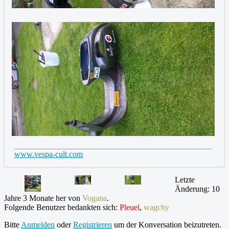
www.vespa-cult.com
Letzte
Änderung: 10
Jahre 3 Monate her von
Vogana
.
Folgende Benutzer bedankten sich:
Pleuel
,
wagchy
Bitte
Anmelden
oder
Registrieren
um der Konversation beizutreten.