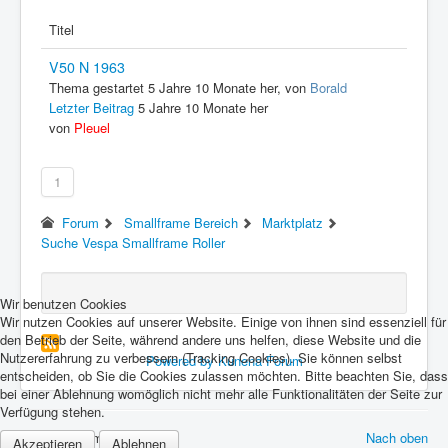
Titel
V50 N 1963
Thema gestartet 5 Jahre 10 Monate her, von
Borald
Letzter Beitrag
5 Jahre 10 Monate her
von
Pleuel
1
Forum
Smallframe Bereich
Marktplatz
Suche Vespa Smallframe Roller
Wir benutzen Cookies
Wir nutzen Cookies auf unserer Website. Einige von ihnen sind essenziell für
den Betrieb der Seite, während andere uns helfen, diese Website und die
Nutzererfahrung zu verbessern (Tracking Cookies). Sie können selbst
Powered by
Kunena Forum
entscheiden, ob Sie die Cookies zulassen möchten. Bitte beachten Sie, dass
bei einer Ablehnung womöglich nicht mehr alle Funktionalitäten der Seite zur
Verfügung stehen.
© 2026 Forum Vespa Cult
Nach oben
Akzeptieren
Ablehnen