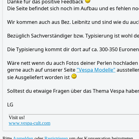
Danke für das positive Feedback
Die Seite befindet sich noch im Aufbau und es fehlen n
Wir kommen auch aus Bez. Leibnitz und sind wie du auch
Bezüglich Sachverständiger bzw. Typisierung ist wohl der
Die Typisierung kommt dir dort auf ca. 300-350 Euronen. 
Wäre nett wenn du auch Fotos deiner Perlen hochladen w
gerne auch auf unserer Seite
"Vespa Modelle"
ausstelle
sie Ausgeliefert worden ist
Solltest du etwaige Fragen über das Thema Vespa habe
LG
Visit us!
www.vespa-cult.com
Bitte
Anmelden
oder
Registrieren
um der Konversation beizutreten.