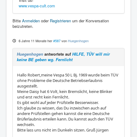
Visit us!
www.vespa-cult.com
Bitte
Anmelden
oder
Registrieren
um der Konversation
beizutreten.
6 Jahre 11 Monate her
#587
von
Huegenhogen
Huegenhogen
antwortete auf
HILFE, TÜV will mir
keine BE geben wg. Fernlicht
Hallo Robert,meine Vespa 50 L Bj. 1969 wurde beim TÜV
ohne Probleme die Deutsche Betriebserlaubnis
ausgestellt.
Meine Daisy hat 6 Volt, kein Bremslicht, keine Blinker
und erst recht kein Fernlicht.
Es gibt wohl auf jeder Prüfstelle Besserwisser.
Ich glaube zu wissen, das Du inzwischen auch auf
andere Prüfstellen gehen kannst die eine Deutsche
Brüferlaubnis erteilen kann. Du kannst auch den TÜV
wechseln.
Bitte lass uns nicht im Dunkeln sitzen. Gruß Jürgen