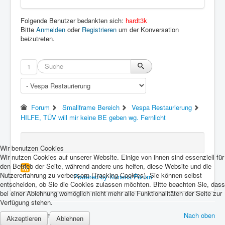
Folgende Benutzer bedankten sich:
hardt3k
Bitte
Anmelden
oder
Registrieren
um der Konversation
beizutreten.
1
Forum
Smallframe Bereich
Vespa Restaurierung
HILFE, TÜV will mir keine BE geben wg. Fernlicht
Wir benutzen Cookies
Wir nutzen Cookies auf unserer Website. Einige von ihnen sind essenziell für
den Betrieb der Seite, während andere uns helfen, diese Website und die
Nutzererfahrung zu verbessern (Tracking Cookies). Sie können selbst
Powered by
Kunena Forum
entscheiden, ob Sie die Cookies zulassen möchten. Bitte beachten Sie, dass
bei einer Ablehnung womöglich nicht mehr alle Funktionalitäten der Seite zur
Verfügung stehen.
© 2026 Forum Vespa Cult
Nach oben
Akzeptieren
Ablehnen