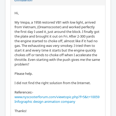
Hi,
My Vespa, a 1958 restored VB1 with low light, arrived
from Vietnam, (Dreamscooter) and worked perfectly
the first day I used it, just around the block. I finally got
the plate and brought it out on Fri. After 2-300 yards
the engine started to choke off, almost like if it had no
gas. The exhausting was very smokey. I tried then to
start it and every time it starts but the engine quickly
chokes off or tends to choke off when I accelerate the
throttle. Even starting with the push gives me the same
problem?
Please help.
I did not find the right solution from the Internet.
References:-
www.nyscooterforum.com/viewtopic.php?f=5&t=10059
Infographic design animation company
Thanks!