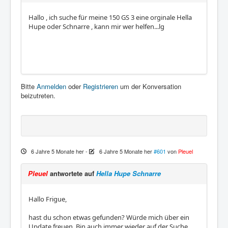
Hallo , ich suche für meine 150 GS 3 eine orginale Hella
Hupe oder Schnarre , kann mir wer helfen...lg
Bitte
Anmelden
oder
Registrieren
um der Konversation
beizutreten.
6 Jahre 5 Monate her
-
6 Jahre 5 Monate her
#601
von
Pleuel
Pleuel
antwortete auf
Hella Hupe Schnarre
Hallo Frigue,
hast du schon etwas gefunden? Würde mich über ein
Update freuen. Bin auch immer wieder auf der Suche