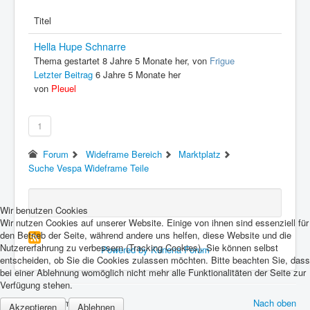
Titel
Hella Hupe Schnarre
Thema gestartet 8 Jahre 5 Monate her, von
Frigue
Letzter Beitrag
6 Jahre 5 Monate her
von
Pleuel
1
Forum
Wideframe Bereich
Marktplatz
Suche Vespa Wideframe Teile
Wir benutzen Cookies
Wir nutzen Cookies auf unserer Website. Einige von ihnen sind essenziell für
den Betrieb der Seite, während andere uns helfen, diese Website und die
Nutzererfahrung zu verbessern (Tracking Cookies). Sie können selbst
Powered by
Kunena Forum
entscheiden, ob Sie die Cookies zulassen möchten. Bitte beachten Sie, dass
bei einer Ablehnung womöglich nicht mehr alle Funktionalitäten der Seite zur
Verfügung stehen.
© 2026 Forum Vespa Cult
Nach oben
Akzeptieren
Ablehnen