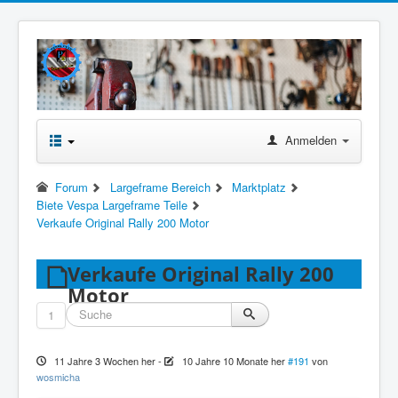
Anmelden
Forum
Largeframe Bereich
Marktplatz
Biete Vespa Largeframe Teile
Verkaufe Original Rally 200 Motor
Verkaufe Original Rally 200
Motor
1
11 Jahre 3 Wochen her
-
10 Jahre 10 Monate her
#191
von
wosmicha