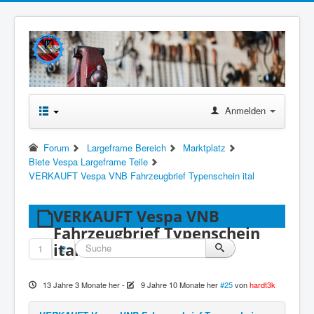
Anmelden
Forum
Largeframe Bereich
Marktplatz
Biete Vespa Largeframe Teile
VERKAUFT Vespa VNB Fahrzeugbrief Typenschein ital
VERKAUFT Vespa VNB
Fahrzeugbrief Typenschein
ital
1
2
13 Jahre 3 Monate her
-
9 Jahre 10 Monate her
#25
von
hardt3k