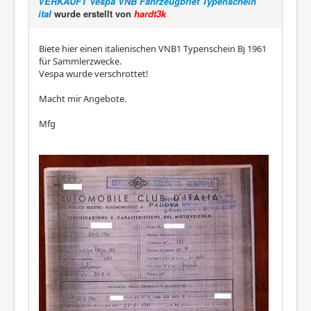
VERKAUFT Vespa VNB Fahrzeugbrief Typenschein
ital
wurde erstellt von
hardt3k
Biete hier einen italienischen VNB1 Typenschein Bj 1961
für Sammlerzwecke.
Vespa wurde verschrottet!
Macht mir Angebote.
Mfg