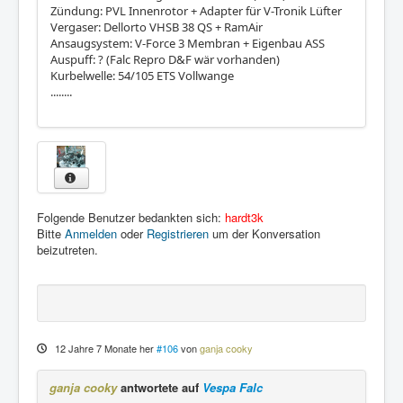
Zündung: PVL Innenrotor + Adapter für V-Tronik Lüfter
Vergaser: Dellorto VHSB 38 QS + RamAir
Ansaugsystem: V-Force 3 Membran + Eigenbau ASS
Auspuff: ? (Falc Repro D&F wär vorhanden)
Kurbelwelle: 54/105 ETS Vollwange
........
Folgende Benutzer bedankten sich:
hardt3k
Bitte
Anmelden
oder
Registrieren
um der Konversation
beizutreten.
12 Jahre 7 Monate her
#106
von
ganja cooky
ganja cooky
antwortete auf
Vespa Falc