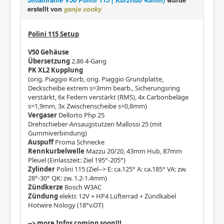
erstellt von
ganja cooky
Polini 115 Setup
V50 Gehäuse
Übersetzung
2.86 4-Gang
PK XL2 Kupplung
(orig. Piaggio Korb, orig. Piaggio Grundplatte,
Deckscheibe extrem s=3mm bearb., Sicherungsring
verstärkt, 6x Federn verstärkt (RMS), 4x Carbonbeläge
s=1,9mm, 3x Zwischenscheibe s=0,8mm)
Vergaser
Dellorto Php 25
Drehschieber-Ansaugstutzen Mallossi 25 (mit
Gummiverbindung)
Auspuff
Proma Schnecke
Rennkurbelwelle
Mazzu 20/20, 43mm Hub, 87mm
Pleuel (Einlasszeit: Ziel 195°-205°)
Zylinder
Polini 115 (Ziel--> E: ca.125° A: ca.185° VA: zw.
28°-30° QK: zw. 1.2-1.4mm)
Zündkerze
Bosch W3AC
Zündung
elektr. 12V + HP4 Lüfterrad + Zündkabel
Hotwire Nology (18°v.OT)
--> more Infos coming soon!!!