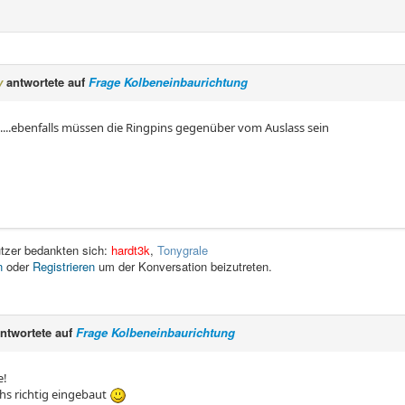
y
antwortete auf
Frage Kolbeneinbaurichtung
ig.....ebenfalls müssen die Ringpins gegenüber vom Auslass sein
tzer bedankten sich:
hardt3k
,
Tonygrale
n
oder
Registrieren
um der Konversation beizutreten.
ntwortete auf
Frage Kolbeneinbaurichtung
e!
hs richtig eingebaut