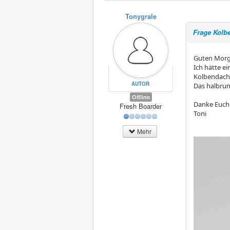
Tonygrale
Frage Kolb
Guten Morg
Ich hätte ei
Kolbendach
AUTOR
Das halbrun
Offline
Danke Euch 
Fresh Boarder
Toni
Mehr