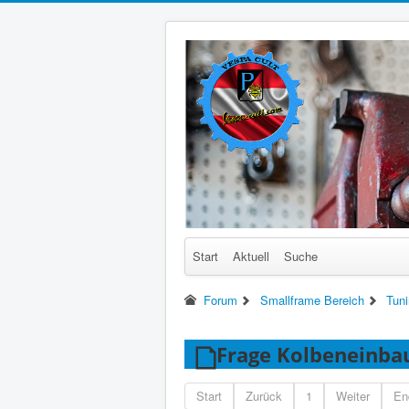
Start
Aktuell
Suche
Forum
Smallframe Bereich
Tun
Frage Kolbeneinba
Start
Zurück
1
Weiter
En