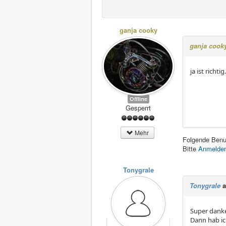
ganja cooky
ganja cook
ja ist richt
Offline
Gesperrt
Mehr
Folgende Benu
Bitte
Anmelde
Tonygrale
Tonygrale
a
Super dank
Dann hab ic